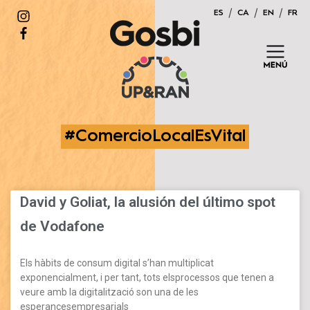
Saltar
ES
CA
EN
FR
al
contenido
#ComercioLocalEsVital
David y Goliat, la alusión del último spot
de Vodafone
Els hàbits de consum digital s’han multiplicat
exponencialment, i per tant, tots elsprocessos que tenen a
veure amb la digitalització son una de les
esperancesempresarials